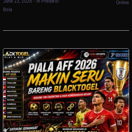
June 23, 2026
- In
Prediksi
Online
Bola