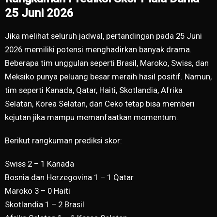
25 Juni 2026
Jika melihat seluruh jadwal, pertandingan pada 25 Juni
2026 memiliki potensi menghadirkan banyak drama.
Beberapa tim unggulan seperti Brasil, Maroko, Swiss, dan
Meksiko punya peluang besar meraih hasil positif. Namun,
tim seperti Kanada, Qatar, Haiti, Skotlandia, Afrika
Selatan, Korea Selatan, dan Ceko tetap bisa memberi
kejutan jika mampu memanfaatkan momentum.
Berikut rangkuman prediksi skor:
Swiss 2 – 1 Kanada
Bosnia dan Herzegovina 1 – 1 Qatar
Maroko 3 – 0 Haiti
Skotlandia 1 – 2 Brasil