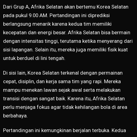
Dari Grup A, Afrika Selatan akan bertemu Korea Selatan
pada pukul 9.00 AM. Pertandingan ini diprediksi
berlangsung menarik karena kedua tim memiliki
kecepatan dan energi besar. Afrika Selatan bisa bermain
dengan intensitas tinggi, terutama ketika menyerang dari
sisi lapangan. Selain itu, mereka juga memiliki fisik kuat
untuk berduel di lini tengah.
Di sisi lain, Korea Selatan terkenal dengan permainan
cepat, disiplin, dan kerja sama tim yang rapi. Mereka
mampu menekan lawan sejak awal serta melakukan
transisi dengan sangat baik. Karena itu, Afrika Selatan
perlu menjaga fokus agar tidak kehilangan bola di area
berbahaya.
Pertandingan ini kemungkinan berjalan terbuka. Kedua