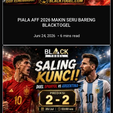
PIALA AFF 2026 MAKIN SERU BARENG
BLACKTOGEL
Juni 24, 2026
6 mins read