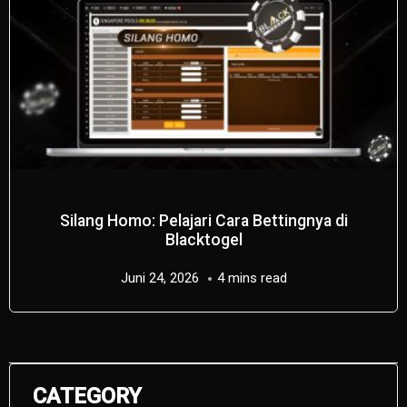
Silang Homo: Pelajari Cara Bettingnya di
Blacktogel
Juni 24, 2026
4 mins read
CATEGORY