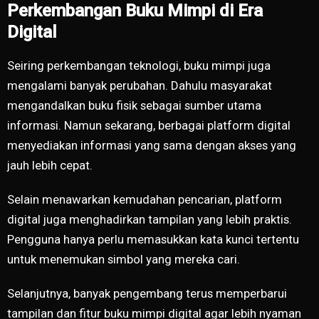
Perkembangan Buku Mimpi di Era
Digital
Seiring perkembangan teknologi, buku mimpi juga
mengalami banyak perubahan. Dahulu masyarakat
mengandalkan buku fisik sebagai sumber utama
informasi. Namun sekarang, berbagai platform digital
menyediakan informasi yang sama dengan akses yang
jauh lebih cepat.
Selain menawarkan kemudahan pencarian, platform
digital juga menghadirkan tampilan yang lebih praktis.
Pengguna hanya perlu memasukkan kata kunci tertentu
untuk menemukan simbol yang mereka cari.
Selanjutnya, banyak pengembang terus memperbarui
tampilan dan fitur buku mimpi digital agar lebih nyaman