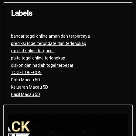
Labels
bandar togel online aman dan terpercaya
prediksi togel terupdate dan terlengkap
rtp slot online tergacor
paito togel online terlengkap
diskon dan hadiah togel terbesar
TOGEL OREGON
Data Macau 5D
Keluaran Macau 5D
Hasil Macau 5D