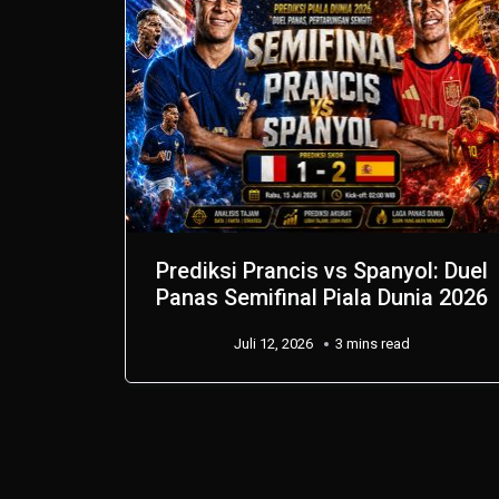
Prediksi Prancis vs Spanyol: Duel
Panas Semifinal Piala Dunia 2026
Juli 12, 2026
3 mins read