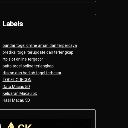
Labels
bandar togel online aman dan terpercaya
prediksi togel terupdate dan terlengkap
rtp slot online tergacor
paito togel online terlengkap
diskon dan hadiah togel terbesar
TOGEL OREGON
Data Macau 5D
Keluaran Macau 5D
Hasil Macau 5D