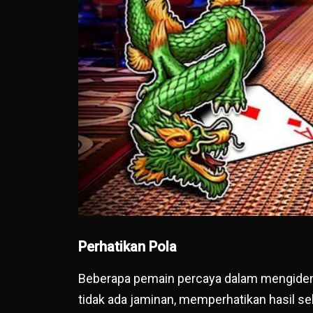
Perhatikan Pola
Beberapa pemain percaya dalam mengidenti
tidak ada jaminan, memperhatikan hasil 