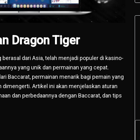
n Dragon Tiger
berasal dari Asia, telah menjadi populer di kasino-
naannya yang unik dan permainan yang cepat.
dari Baccarat, permainan menarik bagi pemain yang
imengerti. Artikel ini akan menjelaskan aturan
maan dan perbedaannya dengan Baccarat, dan tips