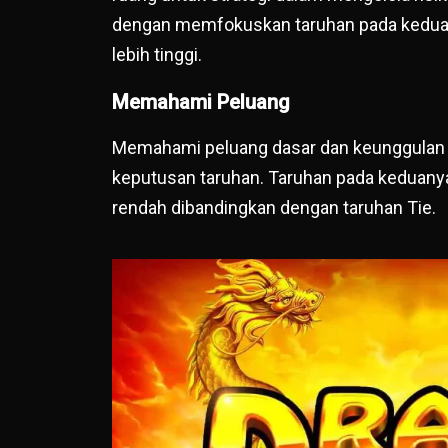
dengan memfokuskan taruhan pada keduan
lebih tinggi.
Memahami Peluang
Memahami peluang dasar dan keunggula
keputusan taruhan. Taruhan pada keduany
rendah dibandingkan dengan taruhan Tie.