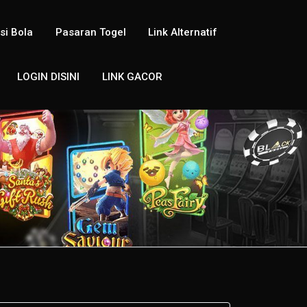
si Bola
Pasaran Togel
Link Alternatif
LOGIN DISINI
LINK GACOR