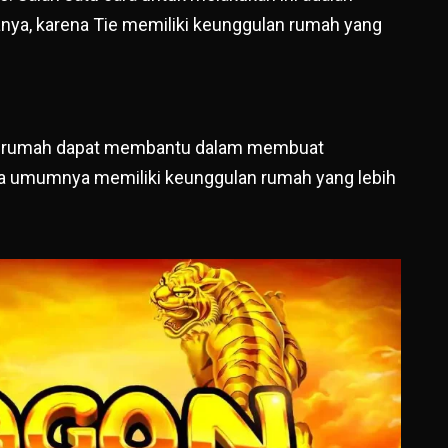
ya, karena Tie memiliki keunggulan rumah yang
n rumah dapat membantu dalam membuat
a umumnya memiliki keunggulan rumah yang lebih