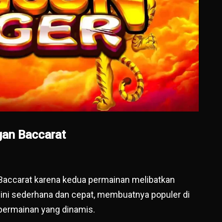
an Baccarat
 Baccarat karena kedua permainan melibatkan
 ini sederhana dan cepat, membuatnya populer di
permainan yang dinamis.