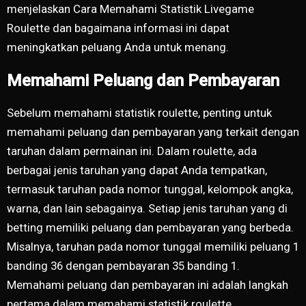
menjelaskan Cara Memahami Statistik Livegame
Roulette dan bagaimana informasi ini dapat
meningkatkan peluang Anda untuk menang.
Memahami Peluang dan Pembayaran
Sebelum memahami statistik roulette, penting untuk
memahami peluang dan pembayaran yang terkait dengan
taruhan dalam permainan ini. Dalam roulette, ada
berbagai jenis taruhan yang dapat Anda tempatkan,
termasuk taruhan pada nomor tunggal, kelompok angka,
warna, dan lain sebagainya. Setiap jenis taruhan yang di
betting memiliki peluang dan pembayaran yang berbeda.
Misalnya, taruhan pada nomor tunggal memiliki peluang 1
banding 36 dengan pembayaran 35 banding 1.
Memahami peluang dan pembayaran ini adalah langkah
pertama dalam memahami statistik roulette.