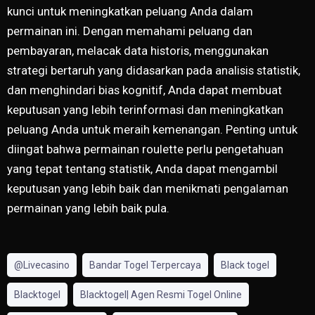
kunci untuk meningkatkan peluang Anda dalam
permainan ini. Dengan memahami peluang dan
pembayaran, melacak data historis, menggunakan
strategi bertaruh yang didasarkan pada analisis statistik,
dan menghindari bias kognitif, Anda dapat membuat
keputusan yang lebih terinformasi dan meningkatkan
peluang Anda untuk meraih kemenangan. Penting untuk
diingat bahwa permainan roulette perlu pengetahuan
yang tepat tentang statistik, Anda dapat mengambil
keputusan yang lebih baik dan menikmati pengalaman
permainan yang lebih baik pula.
@Livecasino
Bandar Togel Terpercaya
Black togel
Blacktogel
Blacktogel| Agen Resmi Togel Online