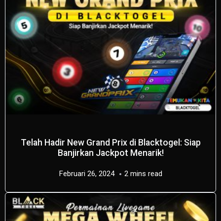
Telah Hadir New Grand Prix di Blacktogel: Siap
Banjirkan Jackpot Menarik!
Februari 26, 2024
2 mins read