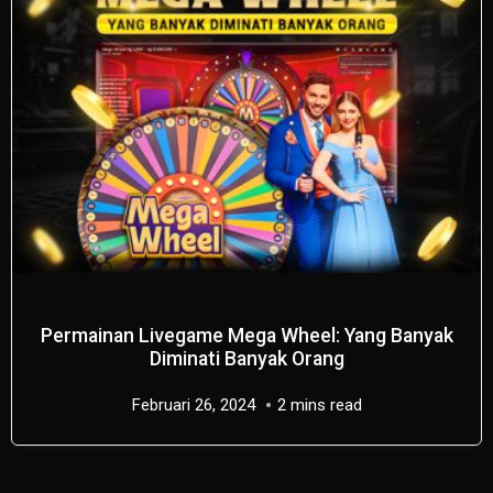
Permainan Livegame Mega Wheel: Yang Banyak
Diminati Banyak Orang
Februari 26, 2024
2 mins read