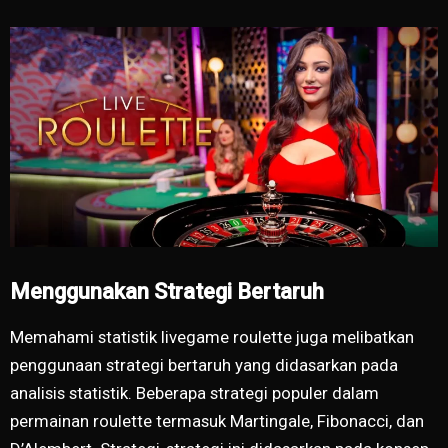
Menggunakan Strategi Bertaruh
Memahami statistik livegame roulette juga melibatkan
penggunaan strategi bertaruh yang didasarkan pada
analisis statistik. Beberapa strategi populer dalam
permainan roulette termasuk Martingale, Fibonacci, dan