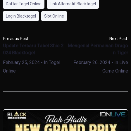
Daftar Togel Online
Link Alternatif Blacktogel
Login Blacktogel
Slot Online
Previous Post:
Next Post:
Update Terbaru Tabel Shio 2
Mengenal Permainan Drago
024 Blacktogel
n Tiger
February 25, 2024
- In
Togel
February 26, 2024
- In
Live
Online
Game Online