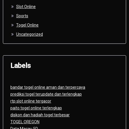
Slot Online
Sports
Togel Online
Uncategorized
Labels
bandar togel online aman dan terpercaya
prediksi togel terupdate dan terlengkap
rtp slot online tergacor
paito togel online terlengkap
diskon dan hadiah togel terbesar
TOGEL OREGON
Data Macau 5D