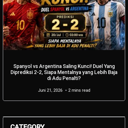
Spanyol vs Argentina Saling Kunci! Duel Yang
Diprediksi 2-2, Siapa Mentalnya yang Lebih Baja
di Adu Penalti?
Juni 21, 2026
2 mins read
CATEGORY