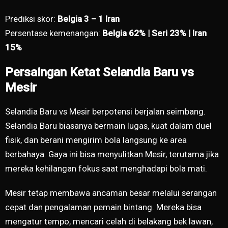
Prediksi skor:
Belgia 3 – 1 Iran
Persentase kemenangan:
Belgia 62% | Seri 23% | Iran
15%
Persaingan Ketat Selandia Baru vs
Mesir
Selandia Baru vs Mesir berpotensi berjalan seimbang.
Selandia Baru biasanya bermain lugas, kuat dalam duel
fisik, dan berani mengirim bola langsung ke area
berbahaya. Gaya ini bisa menyulitkan Mesir, terutama jika
mereka kehilangan fokus saat menghadapi bola mati.
Mesir tetap membawa ancaman besar melalui serangan
cepat dan pengalaman pemain bintang. Mereka bisa
mengatur tempo, mencari celah di belakang bek lawan,