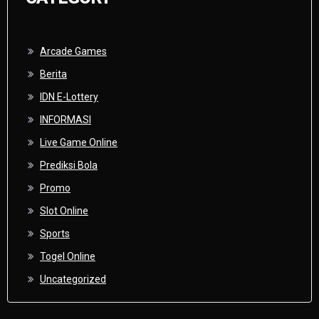
Arcade Games
Berita
IDN E-Lottery
INFORMASI
Live Game Online
Prediksi Bola
Promo
Slot Online
Sports
Togel Online
Uncategorized