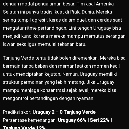
dengan modal pengalaman besar. Tim asal Amerika
Selatan ini punya tradisi kuat di Piala Dunia. Mereka
sering tampil agresif, keras dalam duel, dan cerdas saat
mengatur ritme pertandingan. Lini tengah Uruguay bisa
menjadi kunci karena mereka mampu memutus serangan
lawan sekaligus memulai tekanan baru.
Tanjung Verde tentu tidak boleh diremehkan. Mereka bisa
bermain tanpa beban dan memanfaatkan momen kecil
untuk menciptakan kejutan. Namun, Uruguay memiliki
struktur permainan yang lebih matang. Jika Uruguay
mampu menjaga konsentrasi sejak awal, mereka bisa
mengontrol pertandingan dengan nyaman.
Prediksi skor:
Uruguay 2 – 0 Tanjung Verde
Persentase kemenangan:
Uruguay 66% | Seri 22% |
Tanjung Verde 12%