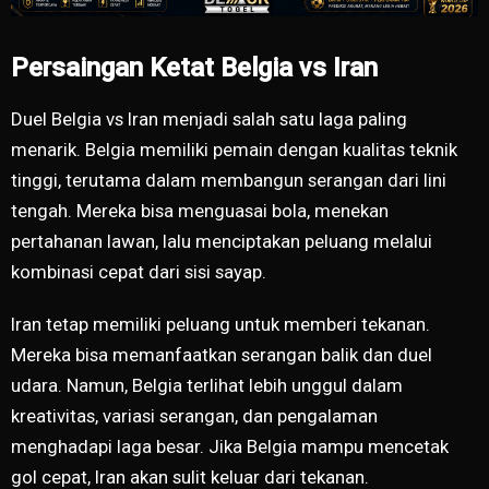
Persaingan Ketat Belgia vs Iran
Duel Belgia vs Iran menjadi salah satu laga paling
menarik. Belgia memiliki pemain dengan kualitas teknik
tinggi, terutama dalam membangun serangan dari lini
tengah. Mereka bisa menguasai bola, menekan
pertahanan lawan, lalu menciptakan peluang melalui
kombinasi cepat dari sisi sayap.
Iran tetap memiliki peluang untuk memberi tekanan.
Mereka bisa memanfaatkan serangan balik dan duel
udara. Namun, Belgia terlihat lebih unggul dalam
kreativitas, variasi serangan, dan pengalaman
menghadapi laga besar. Jika Belgia mampu mencetak
gol cepat, Iran akan sulit keluar dari tekanan.