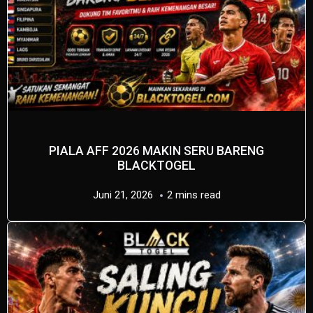
PIALA AFF 2026 MAKIN SERU BARENG
BLACKTOGEL
Juni 21, 2026
2 mins read