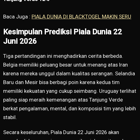
Baca Juga :
PIALA DUNIA DI BLACKTOGEL MAKIN SERU
Kesimpulan Prediksi Piala Dunia 22
Juni 2026
Tiga pertandingan ini menghadirkan cerita berbeda.
Belgia memiliki peluang besar untuk menang atas Iran
karena mereka unggul dalam kualitas serangan. Selandia
Baru dan Mesir bisa berbagi poin karena kedua tim
memiliki kekuatan yang cukup seimbang. Uruguay terlihat
paling siap meraih kemenangan atas Tanjung Verde
berkat pengalaman, mental, dan komposisi tim yang lebih
stabil.
Secara keseluruhan, Piala Dunia 22 Juni 2026 akan