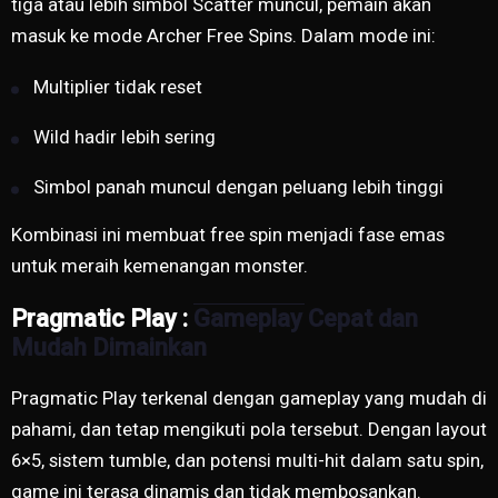
tiga atau lebih simbol Scatter muncul, pemain akan
masuk ke mode Archer Free Spins. Dalam mode ini:
Multiplier tidak reset
Wild hadir lebih sering
Simbol panah muncul dengan peluang lebih tinggi
Kombinasi ini membuat free spin menjadi fase emas
untuk meraih kemenangan monster.
Pragmatic Play :
Gameplay Cepat dan
Mudah Dimainkan
Pragmatic Play terkenal dengan gameplay yang mudah di
pahami, dan tetap mengikuti pola tersebut. Dengan layout
6×5, sistem tumble, dan potensi multi-hit dalam satu spin,
game ini terasa dinamis dan tidak membosankan.