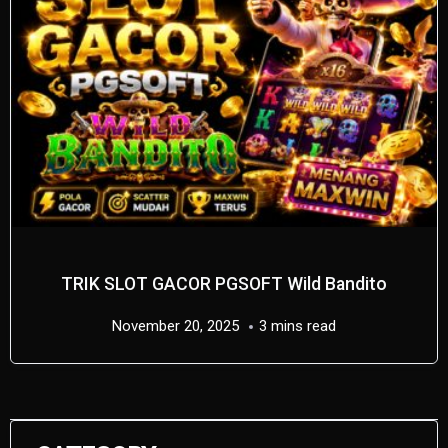
TRIK SLOT GACOR PGSOFT Wild Bandito
November 20, 2025
3 mins read