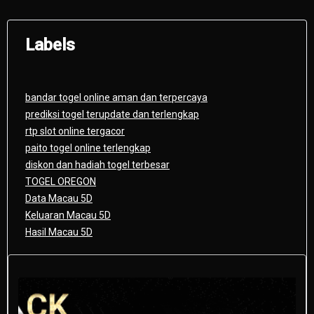
Labels
bandar togel online aman dan terpercaya
prediksi togel terupdate dan terlengkap
rtp slot online tergacor
paito togel online terlengkap
diskon dan hadiah togel terbesar
TOGEL OREGON
Data Macau 5D
Keluaran Macau 5D
Hasil Macau 5D