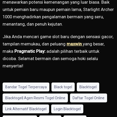
menawarkan potensi kemenangan yang luar biasa. Baik
untuk pemain baru maupun pemain lama, Starlight Archer
1000 menghadirkan pengalaman bermain yang seru,
menantang, dan penuh kejutan.
Jika Anda mencari game slot baru dengan sensasi gacor,
tampilan memukau, dan peluang
maxwin
yang besar,
maka
Pragmatic Play:
adalah pilihan terbaik untuk
dicoba. Selamat bermain dan semoga hoki selalu
menyertai!
Bandar Togel Terpercaya
Black togel
Blacktogel
Blacktogel| Agen Resmi Togel Online
Daftar Togel Online
Link Alternatif Blacktogel
Login Blacktogel