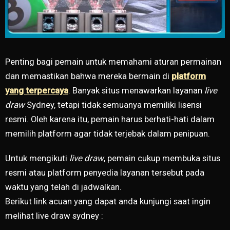
Penting bagi pemain untuk memahami aturan permainan
dan memastikan bahwa mereka bermain di
platform
yang terpercaya
. Banyak situs menawarkan layanan
live
draw
Sydney, tetapi tidak semuanya memiliki lisensi
resmi. Oleh karena itu, pemain harus berhati-hati dalam
memilih platform agar tidak terjebak dalam penipuan.
Untuk mengikuti
live draw
, pemain cukup membuka situs
resmi atau platform penyedia layanan tersebut pada
waktu yang telah di jadwalkan.
Berikut link acuan yang dapat anda kunjungi saat ingin
melihat live draw sydney :