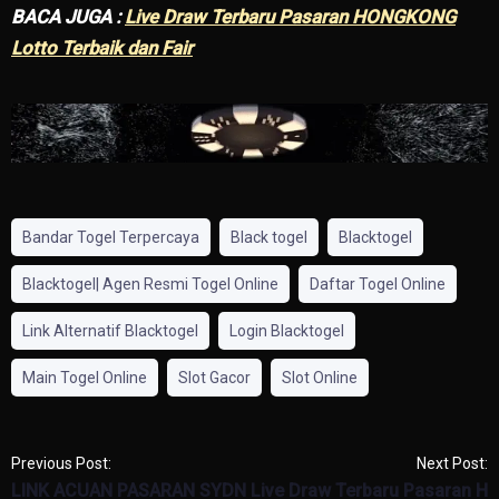
BACA JUGA :
Live Draw Terbaru Pasaran HONGKONG
Lotto Terbaik dan Fair
Bandar Togel Terpercaya
Black togel
Blacktogel
Blacktogel| Agen Resmi Togel Online
Daftar Togel Online
Link Alternatif Blacktogel
Login Blacktogel
Main Togel Online
Slot Gacor
Slot Online
Previous Post:
Next Post:
LINK ACUAN PASARAN SYDN
Live Draw Terbaru Pasaran H