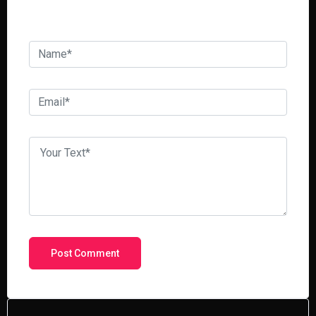
Your email address will not be published.