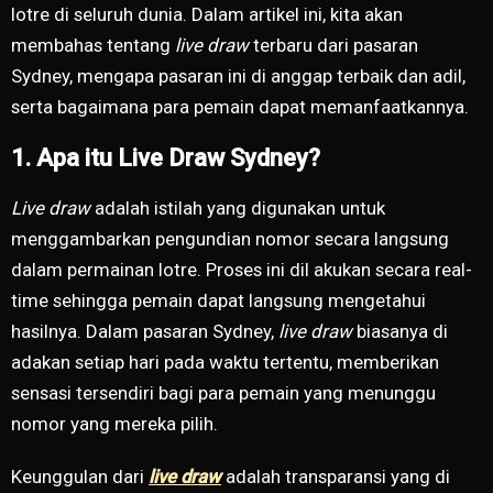
lotre di seluruh dunia. Dalam artikel ini, kita akan
membahas tentang
live draw
terbaru dari pasaran
Sydney, mengapa pasaran ini di anggap terbaik dan adil,
serta bagaimana para pemain dapat memanfaatkannya.
1. Apa itu Live Draw Sydney?
Live draw
adalah istilah yang digunakan untuk
menggambarkan pengundian nomor secara langsung
dalam permainan lotre. Proses ini dil akukan secara real-
time sehingga pemain dapat langsung mengetahui
hasilnya. Dalam pasaran Sydney,
live draw
biasanya di
adakan setiap hari pada waktu tertentu, memberikan
sensasi tersendiri bagi para pemain yang menunggu
nomor yang mereka pilih.
Keunggulan dari
live draw
adalah transparansi yang di