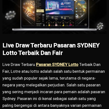
Live Draw Terbaru Pasaran SYDNEY
Lotto Terbaik Dan Fair
Live Draw Terbaru
Pasaran SYDNEY Lotto
Terbaik Dan
Fair, Lotre atau lotto adalah salah satu bentuk permainan
yang sudah populer sejak lama, terutama di negara-
negara yang melegalkan perjudian. Salah satu pasaran
yang sering menjadi incaran para pemain adalah pasaran
Sydney. Pasaran ini di kenal sebagai salah satu yang
paling bergengsi di antara banyaknya varian permainan