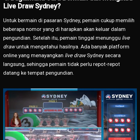
Live Draw Sydney?
Untuk bermain di pasaran Sydney, pemain cukup memilih
beberapa nomor yang di harapkan akan keluar dalam
pengundian. Setelah itu, pemain tinggal menunggu
live
draw
untuk mengetahui hasilnya. Ada banyak platform
online yang menayangkan
live draw
Sydney secara
langsung, sehingga pemain tidak perlu repot-repot
datang ke tempat pengundian.