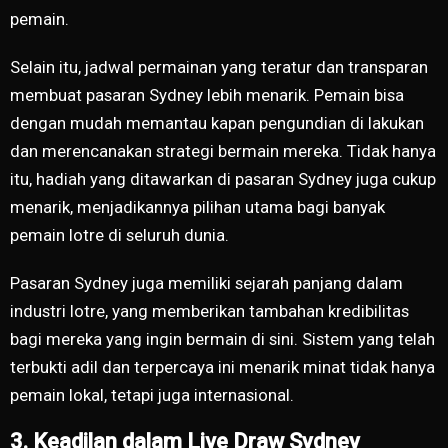
pemain.
Selain itu, jadwal permainan yang teratur dan transparan
membuat pasaran Sydney lebih menarik. Pemain bisa
dengan mudah memantau kapan pengundian di lakukan
dan merencanakan strategi bermain mereka. Tidak hanya
itu, hadiah yang ditawarkan di pasaran Sydney juga cukup
menarik, menjadikannya pilihan utama bagi banyak
pemain lotre di seluruh dunia.
Pasaran Sydney juga memiliki sejarah panjang dalam
industri lotre, yang memberikan tambahan kredibilitas
bagi mereka yang ingin bermain di sini. Sistem yang telah
terbukti adil dan terpercaya ini menarik minat tidak hanya
pemain lokal, tetapi juga internasional.
3. Keadilan dalam Live Draw Sydney