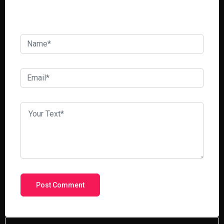
Your email address will not be published.