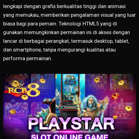
lengkapi dengan grafis berkualitas tinggi dan animasi
yang memukau, memberikan pengalaman visual yang luar
biasa bagi para pemain. Teknologi HTML5 yang di
gunakan memungkinkan permainan ini di akses dengan
lancar di berbagai perangkat, termasuk desktop, tablet,
dan smartphone, tanpa mengurangi kualitas atau
performa permainan.