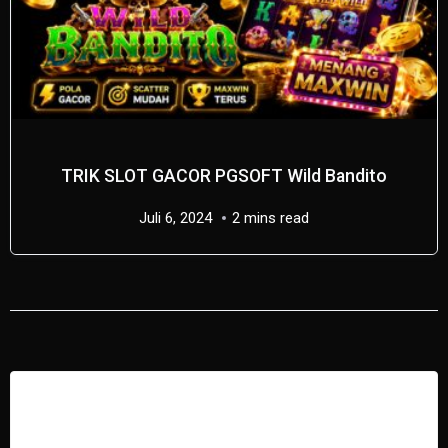
TRIK SLOT GACOR PGSOFT Wild Bandito
Juli 6, 2024
2 mins read
Tinggalkan Balasan