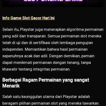
Info Game Slot Gacor Hari Ini
Selain itu, Playstar juga menerapkan algoritma permainan
yang adil dan transparan. Semua permainan slot mereka
telah di uji dan di sertifikasi oleh lembaga pengujian
independen. Memastikan bahwa hasil permainan
sepenuhnya acak dan adil. Dengan demikian, pemain
dapat menikmati permainan dengan tenang, tanpa
khawatir tentang integritas permainan.
Berbagai Ragam Permainan yang sangat
Menarik
Salah satu keunggulan utama dari Playstar adalah
beragam pilihan permainan slot yang mereka tawarkan.