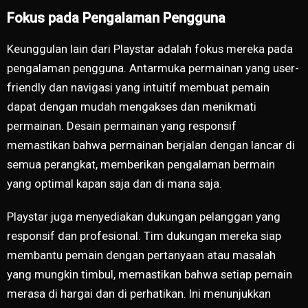
Fokus pada Pengalaman Pengguna
Keunggulan lain dari Playstar adalah fokus mereka pada
pengalaman pengguna. Antarmuka permainan yang user-
friendly dan navigasi yang intuitif membuat pemain
dapat dengan mudah mengakses dan menikmati
permainan. Desain permainan yang responsif
memastikan bahwa permainan berjalan dengan lancar di
semua perangkat, memberikan pengalaman bermain
yang optimal kapan saja dan di mana saja.
Playstar juga menyediakan dukungan pelanggan yang
responsif dan profesional. Tim dukungan mereka siap
membantu pemain dengan pertanyaan atau masalah
yang mungkin timbul, memastikan bahwa setiap pemain
merasa di hargai dan di perhatikan. Ini menunjukkan