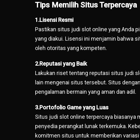
Tips Memilih Situs Terpercaya
1.Lisensi Resmi
Pastikan situs judi slot online yang Anda p
yang diakui. Lisensi ini menjamin bahwa si
oleh otoritas yang kompeten.
2.Reputasi yang Baik
Lakukan riset tentang reputasi situs judi s
lain mengenai situs tersebut. Situs deng
pengalaman bermain yang aman dan adil.
3.Portofolio Game yang Luas
Situs judi slot online terpercaya biasany
penyedia perangkat lunak terkemuka. Ke
komitmen situs untuk memberikan variasi