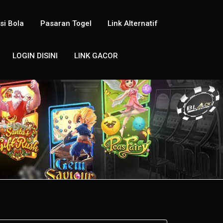
si Bola
Pasaran Togel
Link Alternatif
LOGIN DISINI
LINK GACOR