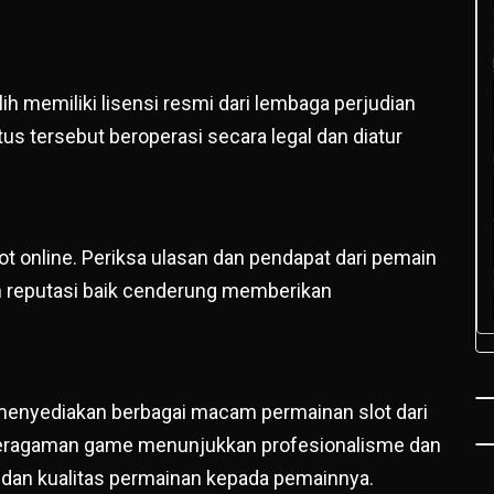
ilih memiliki lisensi resmi dari lembaga perjudian
tus tersebut beroperasi secara legal dan diatur
lot online. Periksa ulasan dan pendapat dari pemain
an reputasi baik cenderung memberikan
a menyediakan berbagai macam permainan slot dari
beragaman game menunjukkan profesionalisme dan
 dan kualitas permainan kepada pemainnya.