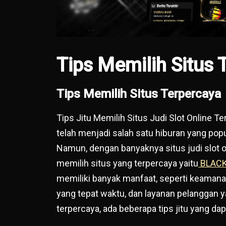
Tips Memilih Situs 
Tips Memilih Situs Terpercaya
Tips Jitu Memilih Situs Judi Slot Online Terp
telah menjadi salah satu hiburan yang po
Namun, dengan banyaknya situs judi slot o
memilih situs yang terpercaya yaitu
BLACK
memiliki banyak manfaat, seperti keamana
yang tepat waktu, dan layanan pelanggan ya
terpercaya, ada beberapa tips jitu yang da