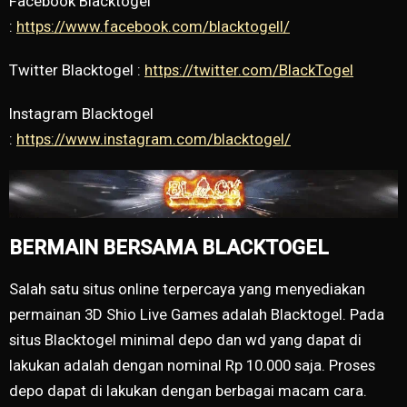
Facebook Blacktogel
:
https://www.facebook.com/blacktogell/
Twitter Blacktogel :
https://twitter.com/BlackTogel
Instagram Blacktogel
:
https://www.instagram.com/blacktogel/
BERMAIN BERSAMA BLACKTOGEL
Salah satu situs online terpercaya yang menyediakan
permainan 3D Shio Live Games adalah Blacktogel. Pada
situs Blacktogel minimal depo dan wd yang dapat di
lakukan adalah dengan nominal Rp 10.000 saja. Proses
depo dapat di lakukan dengan berbagai macam cara.