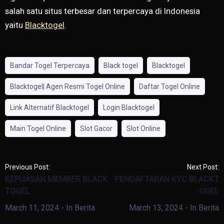
salah satu situs terbesar dan terpercaya di Indonesia
yaitu
Blacktogel
.
Bandar Togel Terpercaya
Black togel
Blacktogel
Blacktogel| Agen Resmi Togel Online
Daftar Togel Online
Link Alternatif Blacktogel
Login Blacktogel
Main Togel Online
Slot Gacor
Slot Online
Previous Post:
Next Post:
KEPUASAN MEMBER BLACK
PENDAFTARAN KYC BLACKT
TOGEL
OGEL
March 11, 2024
- In
Berita
March 13, 2024
- In
Berita