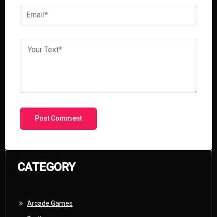
CATEGORY
Arcade Games