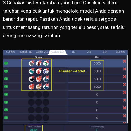
3.Gunakan sistem taruhan yang baik: Gunakan sistem
taruhan yang baik untuk mengelola modal Anda dengan
benar dan tepat. Pastikan Anda tidak terlalu tergoda
untuk memasang taruhan yang terlalu besar, atau terlalu
sering memasang taruhan.