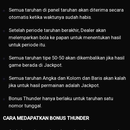
Semua taruhan di panel taruhan akan diterima secara
otomatis ketika waktunya sudah habis.
Setelah periode taruhan berakhir, Dealer akan
melemparkan bola ke papan untuk menentukan hasil
untuk periode itu.
Semua taruhan tipe 50-50 akan dikembalikan jika hasil
game berada di Jackpot.
Semua taruhan Angka dan Kolom dan Baris akan kalah
jika untuk hasil permainan adalah Jackpot.
Bonus Thunder hanya berlaku untuk taruhan satu
nomor tunggal.
CARA MEDAPATKAN BONUS THUNDER