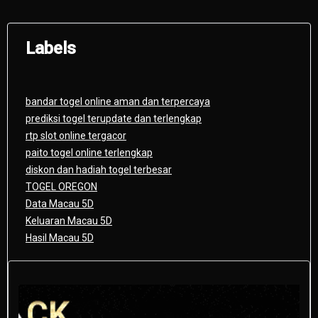
Labels
bandar togel online aman dan terpercaya
prediksi togel terupdate dan terlengkap
rtp slot online tergacor
paito togel online terlengkap
diskon dan hadiah togel terbesar
TOGEL OREGON
Data Macau 5D
Keluaran Macau 5D
Hasil Macau 5D