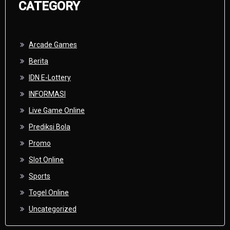
CATEGORY
Arcade Games
Berita
IDN E-Lottery
INFORMASI
Live Game Online
Prediksi Bola
Promo
Slot Online
Sports
Togel Online
Uncategorized