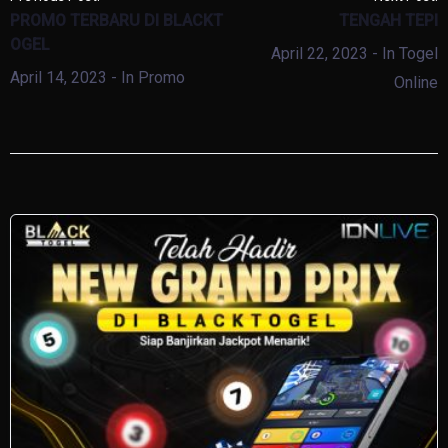
PROMO TERBARU DI BLACKT
TENGAH TEPI
OGEL
April 22, 2023
- In
Togel
April 14, 2023
- In
Promo
Online