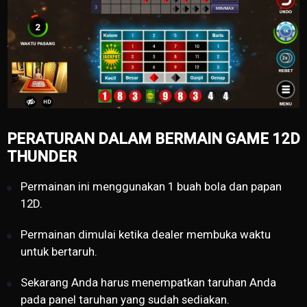
PERATURAN DALAM BERMAIN GAME 12D
THUNDER
Permainan ini menggunakan 1 buah bola dan papan
12D.
Permainan dimulai ketika dealer membuka waktu
untuk bertaruh.
Sekarang Anda harus menempatkan taruhan Anda
pada panel taruhan yang sudah sediakan.