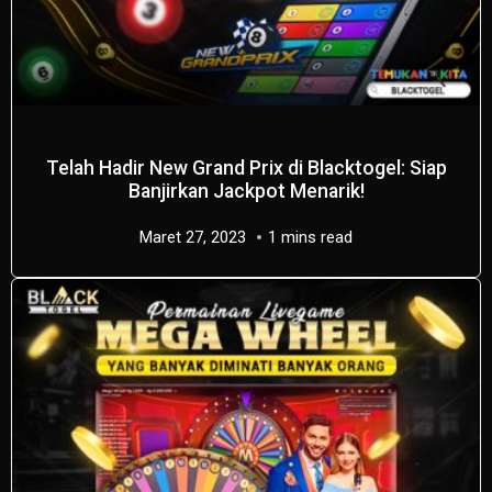
Telah Hadir New Grand Prix di Blacktogel: Siap
Banjirkan Jackpot Menarik!
Maret 27, 2023
1 mins read