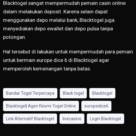
Blacktogel sangat mempermudah pemain casin online
dalam melakukan deposit. Karena selain dapat
menggunakan depo melalui bank, Blacktogel juga
menyediakan depo ewallet dan depo pulsa tanpa
potongan.
Hal tersebut di lakukan untuk mempermudah para pemain
untuk bermain europe dice 6 di Blacktogel agar
memperoleh kemenangan tanpa batas.
Bandar Togel Terpercaya
Black togel
Blacktogel
Blacktogel| Agen Resmi Togel Online
europedice6
Link Alternatif Blacktogel
livecasino
Login Blacktogel