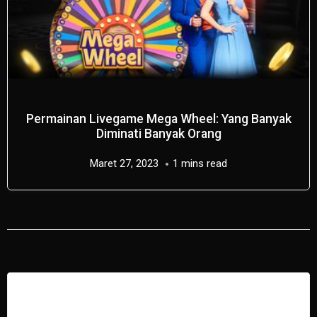
Permainan Livegame Mega Wheel: Yang Banyak
Diminati Banyak Orang
Maret 27, 2023
1 mins read
Tinggalkan Balasan