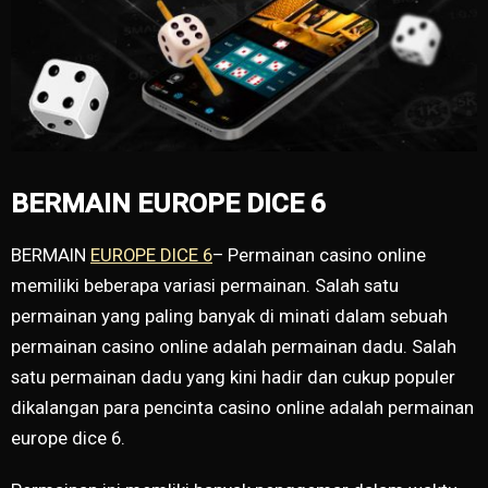
BERMAIN EUROPE DICE 6
BERMAIN
EUROPE DICE 6
– Permainan casino online
memiliki beberapa variasi permainan. Salah satu
permainan yang paling banyak di minati dalam sebuah
permainan casino online adalah permainan dadu. Salah
satu permainan dadu yang kini hadir dan cukup populer
dikalangan para pencinta casino online adalah permainan
europe dice 6.