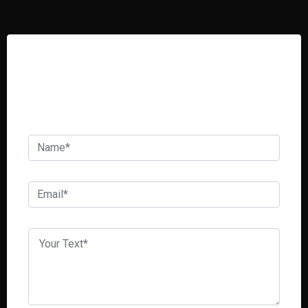
Tinggalkan Balasan
Your email address will not be published.