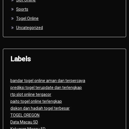
Sports
Togel Online
Uncategorized
Labels
bandar togel online aman dan terpercaya
prediksi togel terupdate dan terlengkap
rtp slot online tergacor
paito togel online terlengkap
diskon dan hadiah togel terbesar
TOGEL OREGON
Data Macau 5D
Keluaran Macau 5D