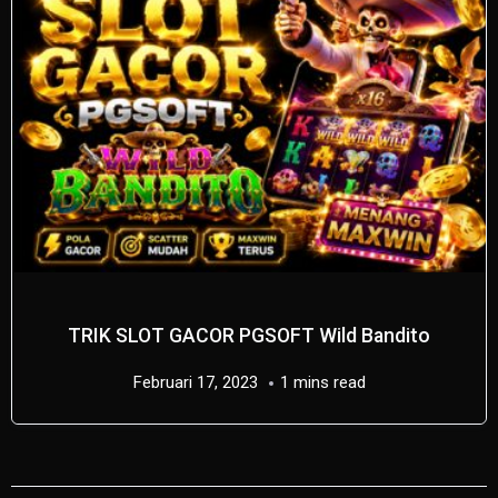
TRIK SLOT GACOR PGSOFT Wild Bandito
Februari 17, 2023
1 mins read