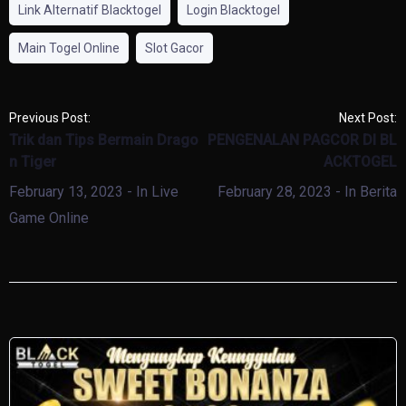
Link Alternatif Blacktogel
Login Blacktogel
Main Togel Online
Slot Gacor
Previous Post:
Next Post:
Trik dan Tips Bermain Drago
PENGENALAN PAGCOR DI BL
n Tiger
ACKTOGEL
February 13, 2023
- In
Live
February 28, 2023
- In
Berita
Game Online