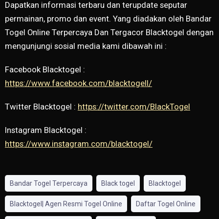
Dapatkan informasi terbaru dan terupdate seputar
permainan, promo dan event. Yang diadakan oleh Bandar
Togel Online Terpercaya Dan Tergacor Blacktogel dengan
mengunjungi sosial media kami dibawah ini :
Facebook Blacktogel :
https://www.facebook.com/blacktogell/
Twitter Blacktogel :
https://twitter.com/BlackTogel
Instagram Blacktogel :
https://www.instagram.com/blacktogel/
Bandar Togel Terpercaya
Black togel
Blacktogel
Blacktogel| Agen Resmi Togel Online
Daftar Togel Online