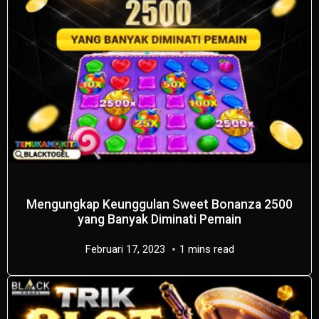
Mengungkap Keunggulan Sweet Bonanza 2500
yang Banyak Diminati Pemain
Februari 17, 2023
1 mins read