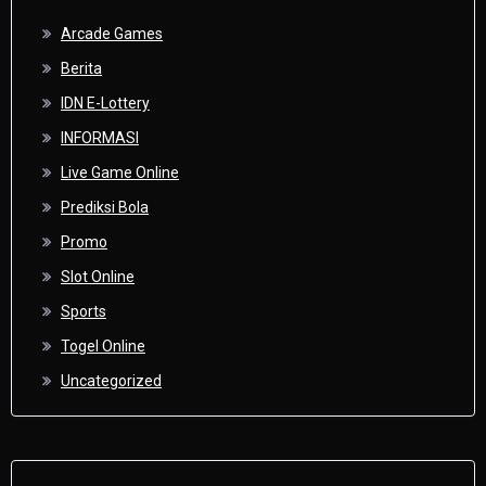
Arcade Games
Berita
IDN E-Lottery
INFORMASI
Live Game Online
Prediksi Bola
Promo
Slot Online
Sports
Togel Online
Uncategorized