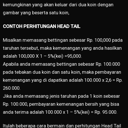
kemungkinan yang akan keluar dari dua koin dengan
gambar yang beserta satu koin,
CONTOH PERHITUNGAN HEAD TAIL
Misalkan memasang bettingan sebesar Rp. 100,000 pada
taruhan tersebut, maka kemenangan yang anda hasilkan
adalah 100,000 X 1 – 5%(kei) =95,000.
Apabila anda memasang bettingan sebesar Rp. 100.000
pada tebakan dua koin dan satu koin, maka pembayaran
kemenangan yang di dapatkan adalah 100.000 x 2,6 = Rp.
260.000.
Jika anda memasang jenis taruhan pada 1 koin sebesar
Rp. 100.000, pembayaran kemenangan bersih yang bisa
anda terima adalah 100.000 x 1 – 5%(kei) = Rp. 95.000.
Itulah beberapa cara bermain dan perhitungan Head Tail