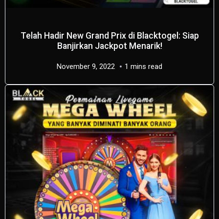
Telah Hadir New Grand Prix di Blacktogel: Siap
Banjirkan Jackpot Menarik!
November 9, 2022
1 mins read