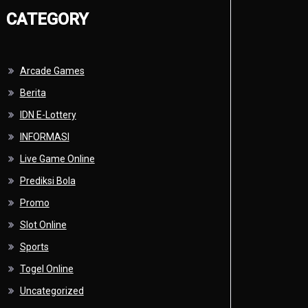
CATEGORY
Arcade Games
Berita
IDN E-Lottery
INFORMASI
Live Game Online
Prediksi Bola
Promo
Slot Online
Sports
Togel Online
Uncategorized