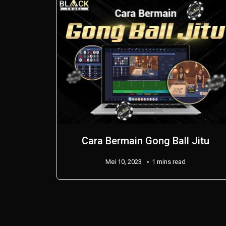
Cara Bermain Gong Ball Jitu
Mei 10, 2023
1 mins read