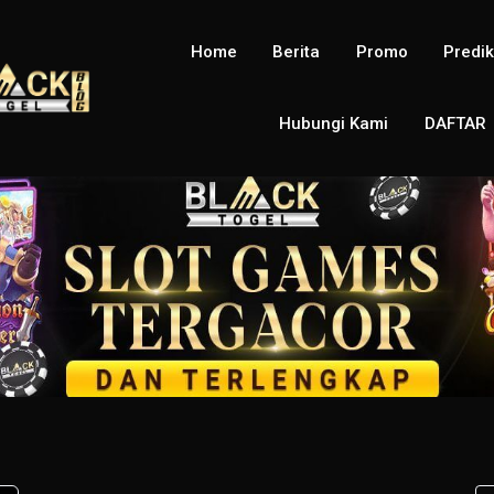
Home
Berita
Promo
Predik
Hubungi Kami
DAFTAR