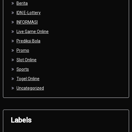
Berita
IDN E-Lottery
INFORMASI
Live Game Online
Prediksi Bola
Promo
Slot Online
Sports
Togel Online
Uncategorized
Labels